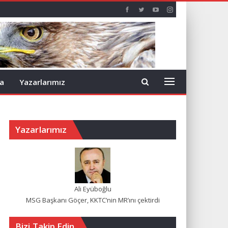
a
Yazarlarımız
Yazarlarımız
Ali Eyüboğlu
MSG Başkanı Göçer, KKTC’nin MR’ını çektirdi
Bizi Takip Edin