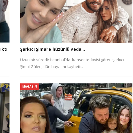
ıktı
Şarkıcı Şimal’e hüzünlü veda…
Uzun bir süredir İstanbul’da kanser tedavisi gören şarkıcı
Şimal Gülen, dün hayatını kaybetti.…
MAGAZIN