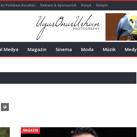
ez Politikası Kuralları
Reklam & Sponsorluk
Künye
İletişim
al Medya
Magazin
Sinema
Moda
Müzik
Medy
MAGAZIN