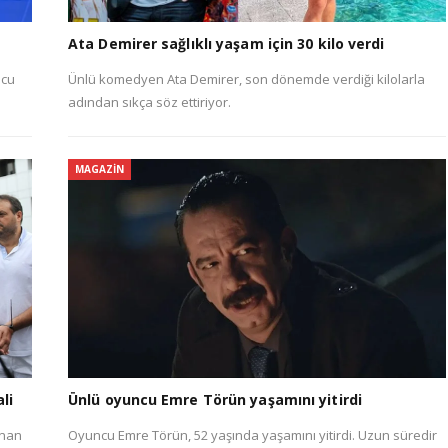
Ata Demirer sağlıklı yaşam için 30 kilo verdi
mcu
Ünlü komedyen Ata Demirer, son dönemde verdiği kilolarla
adından sıkça söz ettiriyor.
MAGAZIN
li
Ünlü oyuncu Emre Törün yaşamını yitirdi
dnan
Oyuncu Emre Törün, 52 yaşında yaşamını yitirdi. Uzun süredir