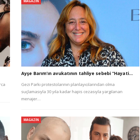
MAGAZIN
Ayşe Barım’ın avukatının tahliye sebebi “Hayati…
rca
Gezi Parkı protestolarının planlayıcılarından olma
suçlamasıyla 30 yıla kadar hapis cezasıyla yargılanan
menajer…
MAGAZIN