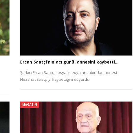
Ercan Saatçi’nin acı günü, annesini kaybetti…
Şarkıcı Ercan Saatçi sosyal medya hesabından annesi
Nezahat Saatçi'yi kaybettiğini duyurdu.
MAGAZIN