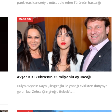
pankreas kanseriyle mücadele eden Törün’ün hastalığı…
MAGAZIN
Avşar Kızı Zehra’nın 15 milyonlu oyuncağı
Hülya Avşar’ın Kaya Çilingiroğlu ile yaptığı evlilikten dünyaya
gelen kızı Zehra Çilingiroğlu Bebek’te…