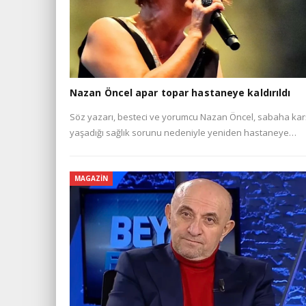
Nazan Öncel apar topar hastaneye kaldırıldı
Söz yazarı, besteci ve yorumcu Nazan Öncel, sabaha kar
yaşadığı sağlık sorunu nedeniyle yeniden hastaneye…
MAGAZIN