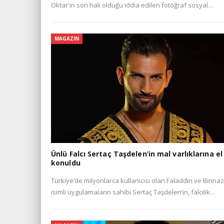
Oktar'ın son hali olduğu iddia edilen fotoğraf sosyal…
MAGAZIN
Ünlü Falcı Sertaç Taşdelen’in mal varlıklarına el
konuldu
Türkiye’de milyonlarca kullanıcısı olan Faladdin ve Binnaz
isimli uygulamaların sahibi Sertaç Taşdelen’in, falcılık…