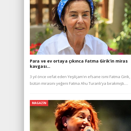
Para ve ev ortaya çıkınca Fatma Girik’in miras
kavgası…
3 yıl önce vefat eden Yeşilçam'ın efsane ismi Fatma Girik,
bütün mirasını yeğeni Fatma Ahu Turanlı'ya bırakmıştı.…
MAGAZIN