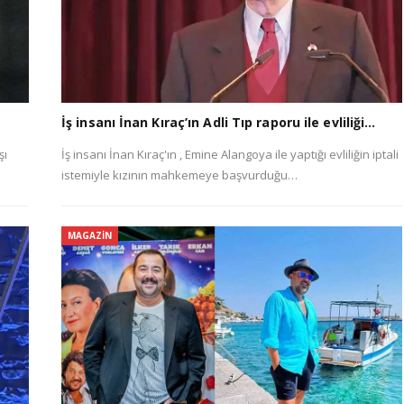
İş insanı İnan Kıraç’ın Adli Tıp raporu ile evliliği…
şı
İş insanı İnan Kıraç'ın , Emine Alangoya ile yaptığı evliliğin iptali
istemiyle kızının mahkemeye başvurduğu…
MAGAZIN