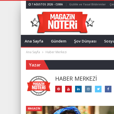
Gizlilik ve Yasal Bildirimler
Çer
7 AĞUSTOS 2026 - CUMA
Ana Sayfa
Gündem
Şov Dünyası
Sosy
Ana Sayfa
Haber Merkezi
Yazar
HABER MERKEZI
MAGAZIN