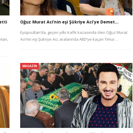
etti
Oğuz Murat Aci’nin eşi Şükriye Aci’ye Demet…
Eyüpsultan’da, geçen yılki trafik kazasında ölen Oğuz Murat
ılan,
Aci’nin eşi Şükriye Aci, aralarında ABD’ye kaçan Timur…
MAGAZIN