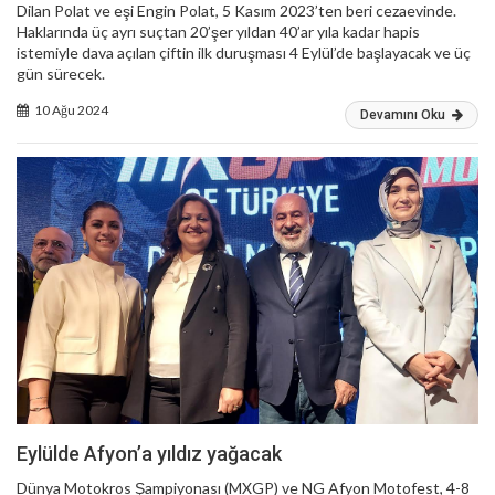
Dilan Polat ve eşi Engin Polat, 5 Kasım 2023’ten beri cezaevinde.
Haklarında üç ayrı suçtan 20’şer yıldan 40’ar yıla kadar hapis
istemiyle dava açılan çiftin ilk duruşması 4 Eylül’de başlayacak ve üç
gün sürecek.
10 Ağu 2024
Devamını Oku
Eylülde Afyon’a yıldız yağacak
Dünya Motokros Şampiyonası (MXGP) ve NG Afyon Motofest, 4-8