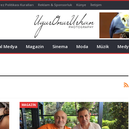
ez Politikası Kuralları
Reklam & Sponsorluk
Künye
İletişim
al Medya
Magazin
Sinema
Moda
Müzik
Medy
MAGAZIN