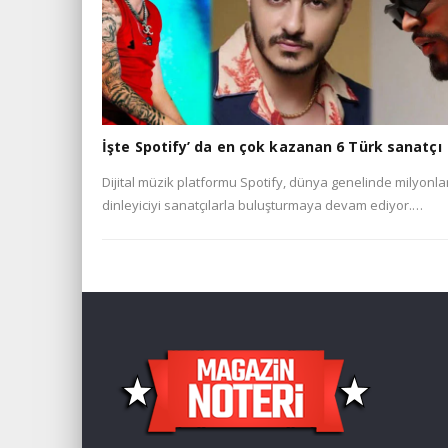
İşte Spotify’ da en çok kazanan 6 Türk sanatçı
Dijital müzik platformu Spotify, dünya genelinde milyonla
dinleyiciyi sanatçılarla buluşturmaya devam ediyor.…