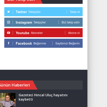
Twitter
Takipçiler
Takip et
Instagram
Takipçiler
Bizi takip edin
Youtube
Aboneler
Abone ol
Facebook
Beğenme
Sayfamızı Beğenin
Günün Haberleri
Gazeteci Hıncal Uluç hayatını
kaybetti