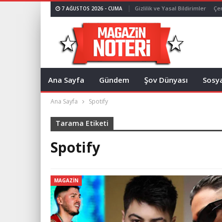
Gizlilik ve Yasal Bildirimler
Çer
7 AĞUSTOS 2026 - CUMA
Ana Sayfa
Gündem
Şov Dünyası
Sosy
Ana Sayfa
Spotify
Tarama Etiketi
Spotify
MAGAZIN