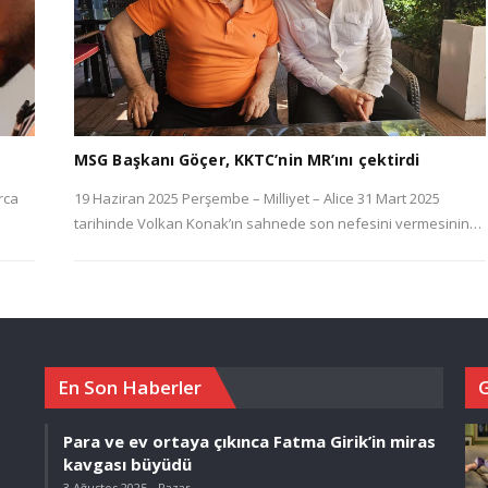
MSG Başkanı Göçer, KKTC’nin MR’ını çektirdi
rca
19 Haziran 2025 Perşembe – Milliyet – Alice 31 Mart 2025
tarihinde Volkan Konak’ın sahnede son nefesini vermesinin…
En Son Haberler
Para ve ev ortaya çıkınca Fatma Girik’in miras
kavgası büyüdü
3 Ağustos 2025 - Pazar