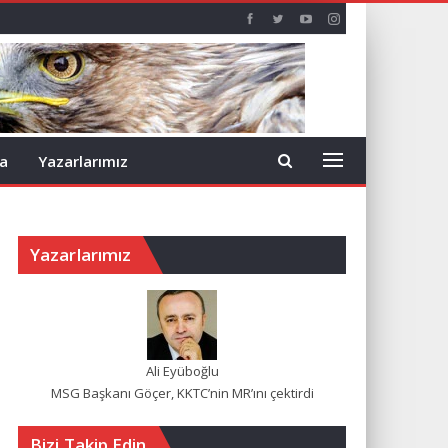
a
Yazarlarımız
Yazarlarımız
Ali Eyüboğlu
MSG Başkanı Göçer, KKTC’nin MR’ını çektirdi
Bizi Takip Edin