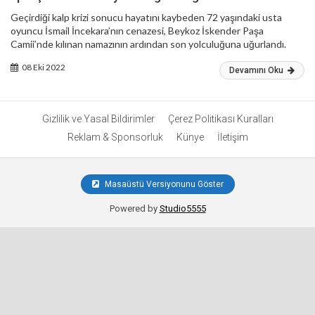
Geçirdiği kalp krizi sonucu hayatını kaybeden 72 yaşındaki usta
oyuncu İsmail İncekara’nın cenazesi, Beykoz İskender Paşa
Camii’nde kılınan namazının ardından son yolculuğuna uğurlandı.
08 Eki 2022
Devamını Oku
Gizlilik ve Yasal Bildirimler
Çerez Politikası Kuralları
Reklam & Sponsorluk
Künye
İletişim
Masaüstü Versiyonunu Göster
Powered by
Studio5555