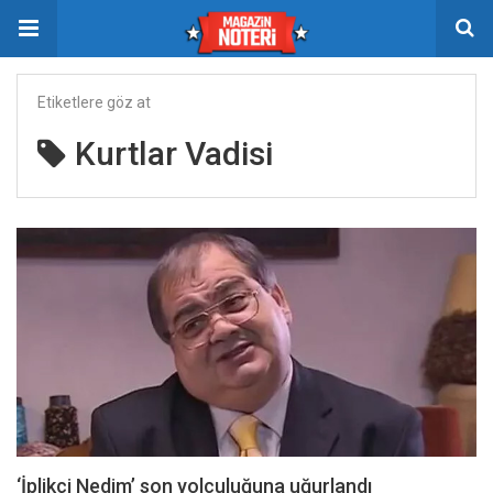
Etiketlere göz at
Kurtlar Vadisi
‘İplikçi Nedim’ son yolculuğuna uğurlandı