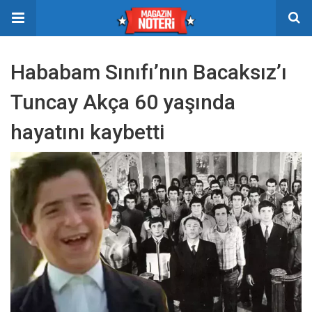
Hababam Sınıfı’nın Bacaksız’ı
Tuncay Akça 60 yaşında
hayatını kaybetti