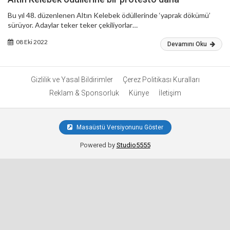
Bu yıl 48. düzenlenen Altın Kelebek ödüllerinde ‘yaprak dökümü’
sürüyor. Adaylar teker teker çekiliyorlar…
08 Eki 2022
Devamını Oku
Gizlilik ve Yasal Bildirimler
Çerez Politikası Kuralları
Reklam & Sponsorluk
Künye
İletişim
Masaüstü Versiyonunu Göster
Powered by
Studio5555