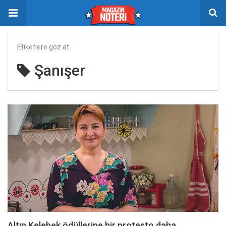
Etiketlere göz at
Şanışer
Altın Kelebek ödüllerine bir protesto daha