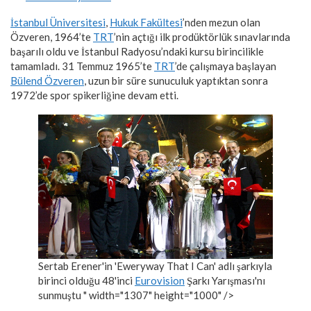
İstanbul Üniversitesi
,
Hukuk Fakültesi
’nden mezun olan
Özveren, 1964’te
TRT
’nin açtığı ilk prodüktörlük sınavlarında
başarılı oldu ve İstanbul Radyosu’ndaki kursu birincilikle
tamamladı. 31 Temmuz 1965’te
TRT
’de çalışmaya başlayan
Bülend Özveren
, uzun bir süre sunuculuk yaptıktan sonra
1972’de spor spikerliğine devam etti.
Sertab Erener'in 'Eweryway That I Can' adlı şarkıyla
birinci olduğu 48'inci
Eurovision
Şarkı Yarışması'nı
sunmuştu " width="1307" height="1000" />