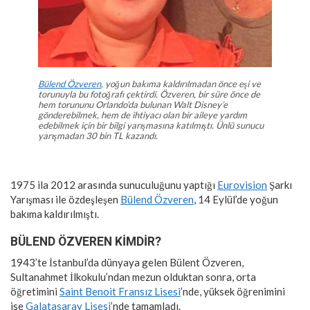
Bülend Özveren
, yoğun bakıma kaldırılmadan önce eşi ve
torunuyla bu fotoğrafı çektirdi. Özveren, bir süre önce de
hem torununu Orlando’da bulunan Walt Disney’e
gönderebilmek, hem de ihtiyacı olan bir aileye yardım
edebilmek için bir bilgi yarışmasına katılmıştı. Ünlü sunucu
yarışmadan 30 bin TL kazandı.
1975 ila 2012 arasında sunuculuğunu yaptığı
Eurovision
Şarkı
Yarışması ile özdeşleşen
Bülend Özveren
, 14 Eylül’de yoğun
bakıma kaldırılmıştı.
BÜLEND ÖZVEREN KİMDİR?
1943’te İstanbul’da dünyaya gelen Bülent Özveren,
Sultanahmet İlkokulu’ndan mezun olduktan sonra, orta
öğretimini
Saint Benoit Fransız Lisesi
’nde, yüksek öğrenimini
ise
Galatasaray Lisesi
’nde tamamladı.