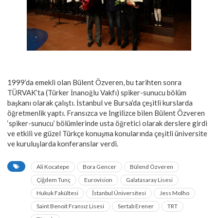
1999’da emekli olan Bülent Özveren, bu tarihten sonra
TÜRVAK’ta (Türker İnanoğlu Vakfı) spiker-sunucu bölüm
başkanı olarak çalıştı. İstanbul ve Bursa’da çeşitli kurslarda
öğretmenlik yaptı. Fransızca ve İngilizce bilen Bülent Özveren
‘spiker-sunucu’ bölümlerinde usta öğretici olarak derslere girdi
ve etkili ve güzel Türkçe konuşma konularında çeşitli üniversite
ve kuruluşlarda konferanslar verdi.
Ali Kocatepe
Bora Gencer
Bülend Özveren
Çiğdem Tunç
Eurovision
Galatasaray Lisesi
Hukuk Fakültesi
İstanbul Üniversitesi
Jess Molho
Saint Benoit Fransız Lisesi
Sertab Erener
TRT