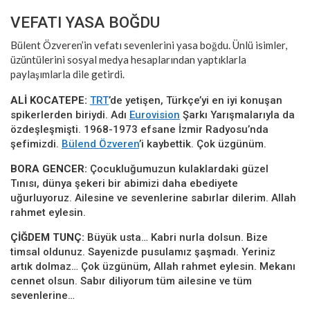
VEFATI YASA BOĞDU
Bülent Özveren’in vefatı sevenlerini yasa boğdu. Ünlü isimler,
üzüntülerini sosyal medya hesaplarından yaptıklarla
paylaşımlarla dile getirdi.
ALİ KOCATEPE:
TRT
’de yetişen, Türkçe’yi en iyi konuşan
spikerlerden biriydi. Adı
Eurovision
Şarkı Yarışmalarıyla da
özdeşleşmişti. 1968-1973 efsane İzmir Radyosu’nda
şefimizdi.
Bülend Özveren
’i kaybettik. Çok üzgünüm.
BORA GENCER:
Çocukluğumuzun kulaklardaki güzel
Tınısı, dünya şekeri bir abimizi daha ebediyete
uğurluyoruz. Ailesine ve sevenlerine sabırlar dilerim. Allah
rahmet eylesin.
ÇİĞDEM TUNÇ:
Büyük usta… Kabri nurla dolsun. Bize
timsal oldunuz. Sayenizde pusulamız şaşmadı. Yeriniz
artık dolmaz… Çok üzgünüm, Allah rahmet eylesin. Mekanı
cennet olsun. Sabır diliyorum tüm ailesine ve tüm
sevenlerine…