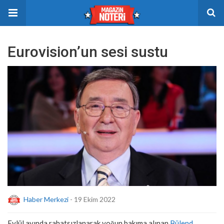
Eurovision’un sesi sustu
Haber Merkezi
- 19 Ekim 2022
Eylül ayında rahatsızlanarak yoğun bakıma alınan
Bülend