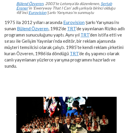
Bülend Özveren
, 2003’te Letonya’da düzenlenen,
Sertab
Erener
’in ‘Eweryway That I Can’ adlı şarkıyla birinci olduğu
48’inci
Eurovision
Şarkı Yarışması’nı sunmuştu
1975 ila 2012 yılları arasında
Eurovision
Şarkı Yarışması’nı
sunan
Bülend Özveren
, 1982’de
TRT
’de yayınlanan Riziko adlı
programın sunuculuğunu yaptı. Aynı yıl
TRT
’den istifa etti ve
sırası ile Gelişim Yayınları’nda editör, bir reklam ajansında
müşteri temsilcisi olarak çalıştı. 1985’te kendi reklam şirketini
kuran Özveren, 1986’da döndüğü
TRT
’de dış yapımcı olarak
canlı yayınlanan yüzlerce yarışma programını hazırladı ve
sundu.