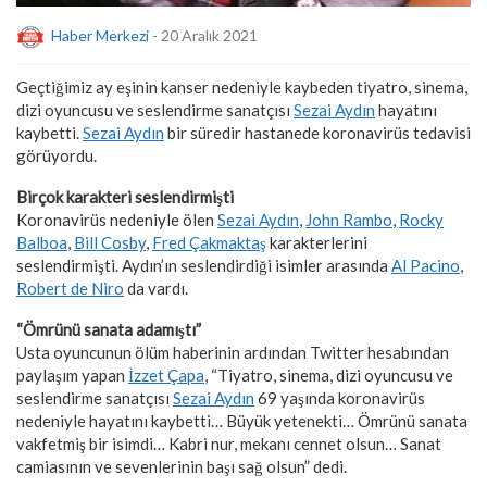
Haber Merkezi
- 20 Aralık 2021
Geçtiğimiz ay eşinin kanser nedeniyle kaybeden tiyatro, sinema,
dizi oyuncusu ve seslendirme sanatçısı
Sezai Aydın
hayatını
kaybetti.
Sezai Aydın
bir süredir hastanede koronavirüs tedavisi
görüyordu.
Birçok karakteri seslendirmişti
Koronavirüs nedeniyle ölen
Sezai Aydın
,
John Rambo
,
Rocky
Balboa
,
Bill Cosby
,
Fred Çakmaktaş
karakterlerini
seslendirmişti. Aydın’ın seslendirdiği isimler arasında
Al Pacino
,
Robert de Niro
da vardı.
“Ömrünü sanata adamıştı”
Usta oyuncunun ölüm haberinin ardından Twitter hesabından
paylaşım yapan
İzzet Çapa
, “Tiyatro, sinema, dizi oyuncusu ve
seslendirme sanatçısı
Sezai Aydın
69 yaşında koronavirüs
nedeniyle hayatını kaybetti… Büyük yetenekti… Ömrünü sanata
vakfetmiş bir isimdi… Kabri nur, mekanı cennet olsun… Sanat
camiasının ve sevenlerinin başı sağ olsun” dedi.