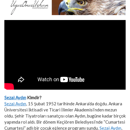
Sezai Aydın
Kimdir?
Sezai Aydın
, 15 Şubat 1952 tarihinde Ankara’da doğdu. Ankara
Üniversitesi İktisadi ve Ticari İlimler Akademisi’nden mezun
oldu. Şehir Tiyatroları sanatçısı olan Aydın, bugüne kadar birçok
yapımda rol aldı. Bir dönem Keçiören Belediyesi’nde “Cumartesi
Cumartesi” adlı bir çocuk eğlence programı sundu.
Sezai Aydın
,