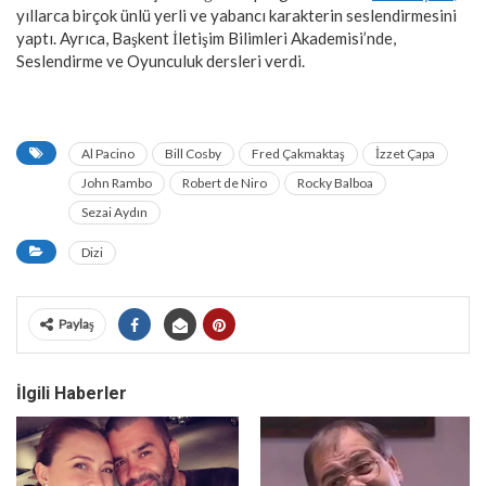
yıllarca birçok ünlü yerli ve yabancı karakterin seslendirmesini
yaptı. Ayrıca, Başkent İletişim Bilimleri Akademisi’nde,
Seslendirme ve Oyunculuk dersleri verdi.
Al Pacino
Bill Cosby
Fred Çakmaktaş
İzzet Çapa
John Rambo
Robert de Niro
Rocky Balboa
Sezai Aydın
Dizi
Paylaş
İlgili Haberler