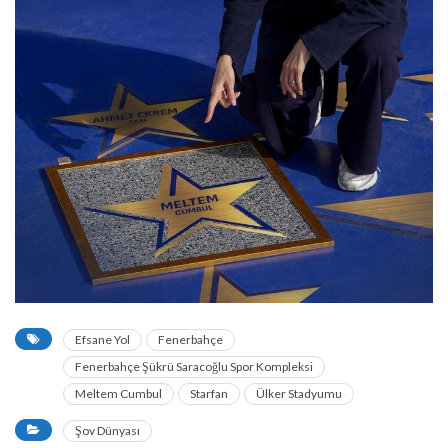
Efsane Yol
Fenerbahçe
Fenerbahçe Şükrü Saracoğlu Spor Kompleksi
Meltem Cumbul
Starfan
Ülker Stadyumu
Şov Dünyası