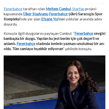
Fenerbahçe
taraftarı olan
Meltem Cumbul
,
Starfan
projesi
kapsamında
Ülker Stadyumu
Fenerbahçe
Şükrü Saracoğlu Spor
Kompleksi
’nde yer alan
Efsane Yol
’daki yıldızlar arasında adını
duyurdu.
Konuyla ilgili duygularını paylaşan Cumbul; “
Fenerbahçe
sevgisi
bambaşka bir duygu. Yapılan bu jest benim için çok değerli ve
anlamlı.
Fenerbahçe
stadında ismimin yazması unutulmaz bir anı
oldu. Tüm camiaya teşekkür ediyorum
” şeklinde konuştu.