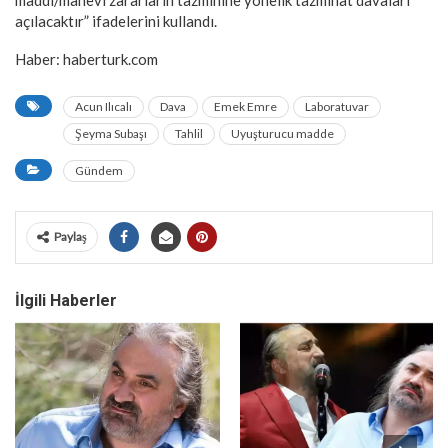
açılacaktır” ifadelerini kullandı.
Haber: haberturk.com
Acun Ilıcalı
Dava
Emek Emre
Laboratuvar
Şeyma Subaşı
Tahlil
Uyuşturucu madde
Gündem
Paylaş
İlgili Haberler