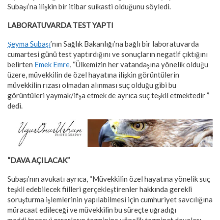
Subaşı’na ilişkin bir itibar suikasti olduğunu söyledi.
LABORATUVARDA TEST YAPTI
Şeyma Subaşı
’nın Sağlık Bakanlığı’na bağlı bir laboratuvarda
cumartesi günü test yaptırdığını ve sonuçların negatif çıktığını
belirten
Emek Emre
, “Ülkemizin her vatandaşına yönelik olduğu
üzere, müvekkilin de özel hayatına ilişkin görüntülerin
müvekkilin rızası olmadan alınması suç olduğu gibi bu
görüntüleri yaymak/ifşa etmek de ayrıca suç teşkil etmektedir ”
dedi.
“DAVA AÇILACAK”
Subaşı’nın avukatı ayrıca, “Müvekkilin özel hayatına yönelik suç
teşkil edebilecek fiilleri gerçekleştirenler hakkında gerekli
soruşturma işlemlerinin yapılabilmesi için cumhuriyet savcılığına
müracaat edileceği ve müvekkilin bu süreçte uğradığı
maddi/manevi zararların tazminine yönelik tazminat davaları